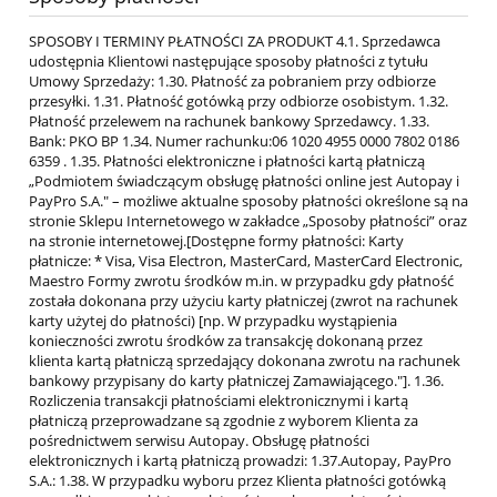
SPOSOBY I TERMINY PŁATNOŚCI ZA PRODUKT 4.1. Sprzedawca
udostępnia Klientowi następujące sposoby płatności z tytułu
Umowy Sprzedaży: 1.30. Płatność za pobraniem przy odbiorze
przesyłki. 1.31. Płatność gotówką przy odbiorze osobistym. 1.32.
Płatność przelewem na rachunek bankowy Sprzedawcy. 1.33.
Bank: PKO BP 1.34. Numer rachunku:06 1020 4955 0000 7802 0186
6359 . 1.35. Płatności elektroniczne i płatności kartą płatniczą
„Podmiotem świadczącym obsługę płatności online jest Autopay i
PayPro S.A." – możliwe aktualne sposoby płatności określone są na
stronie Sklepu Internetowego w zakładce „Sposoby płatności” oraz
na stronie internetowej.[Dostępne formy płatności: Karty
płatnicze: * Visa, Visa Electron, MasterCard, MasterCard Electronic,
Maestro Formy zwrotu środków m.in. w przypadku gdy płatność
została dokonana przy użyciu karty płatniczej (zwrot na rachunek
karty użytej do płatności) [np. W przypadku wystąpienia
konieczności zwrotu środków za transakcję dokonaną przez
klienta kartą płatniczą sprzedający dokonana zwrotu na rachunek
bankowy przypisany do karty płatniczej Zamawiającego."]. 1.36.
Rozliczenia transakcji płatnościami elektronicznymi i kartą
płatniczą przeprowadzane są zgodnie z wyborem Klienta za
pośrednictwem serwisu Autopay. Obsługę płatności
elektronicznych i kartą płatniczą prowadzi: 1.37.Autopay, PayPro
S.A.: 1.38. W przypadku wyboru przez Klienta płatności gotówką