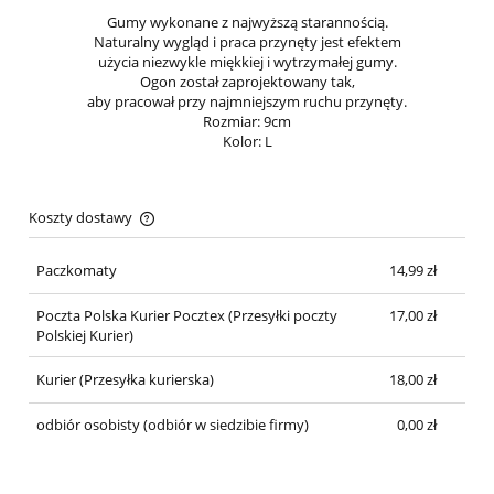
Gumy wykonane z najwyższą starannością.
Naturalny wygląd i praca przynęty jest efektem
użycia niezwykle miękkiej i wytrzymałej gumy.
Ogon został zaprojektowany tak,
aby pracował przy najmniejszym ruchu przynęty.
Rozmiar: 9cm
Kolor: L
Koszty dostawy
Cena nie zawiera ewentualnych kosztów płatności
Paczkomaty
14,99 zł
Poczta Polska Kurier Pocztex
(Przesyłki poczty
17,00 zł
Polskiej Kurier)
Kurier
(Przesyłka kurierska)
18,00 zł
odbiór osobisty
(odbiór w siedzibie firmy)
0,00 zł