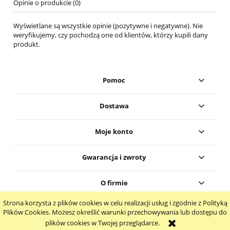
Opinie o produkcie (0)
Wyświetlane są wszystkie opinie (pozytywne i negatywne). Nie
weryfikujemy, czy pochodzą one od klientów, którzy kupili dany
produkt.
Pomoc
Dostawa
Moje konto
Gwarancja i zwroty
O firmie
Strona korzysta z plików cookies w celu realizacji usług i zgodnie z Polityką
pokaż pełną wersję strony
Plików Cookies. Możesz określić warunki przechowywania lub dostępu do
plików cookies w Twojej przeglądarce.
Sklep internetowy Shoper.pl