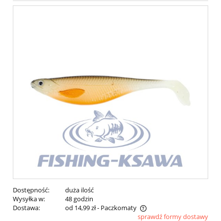
Dostępność:
duża ilość
Wysyłka w:
48 godzin
Dostawa:
od 14,99 zł
- Paczkomaty
sprawdź formy dostawy
Cena nie zawiera ewentualnych kosztów płatności