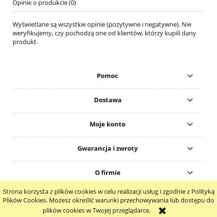
Opinie o produkcie (0)
Wyświetlane są wszystkie opinie (pozytywne i negatywne). Nie
weryfikujemy, czy pochodzą one od klientów, którzy kupili dany
produkt.
Pomoc
Dostawa
Moje konto
Gwarancja i zwroty
O firmie
Strona korzysta z plików cookies w celu realizacji usług i zgodnie z Polityką
pokaż pełną wersję strony
Plików Cookies. Możesz określić warunki przechowywania lub dostępu do
plików cookies w Twojej przeglądarce.
Sklep internetowy Shoper.pl