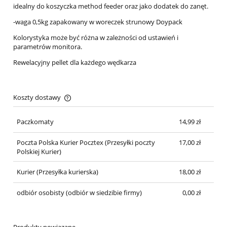
idealny do koszyczka method feeder oraz jako dodatek do zanęt.
-waga 0,5kg zapakowany w woreczek strunowy Doypack
Kolorystyka może być różna w zależności od ustawień i
parametrów monitora.
Rewelacyjny pellet dla każdego wędkarza
Koszty dostawy
Cena nie zawiera ewentualnych kosztów płatności
Paczkomaty
14,99 zł
Poczta Polska Kurier Pocztex
(Przesyłki poczty
17,00 zł
Polskiej Kurier)
Kurier
(Przesyłka kurierska)
18,00 zł
odbiór osobisty
(odbiór w siedzibie firmy)
0,00 zł