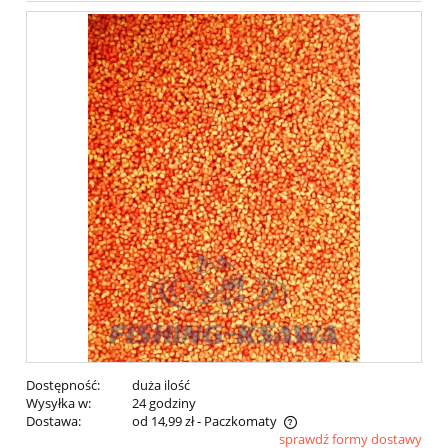
Dostępność:
duża ilość
Wysyłka w:
24 godziny
Dostawa:
od 14,99 zł
- Paczkomaty
sprawdź formy dostawy
Cena nie zawiera ewentualnych kosztów płatności