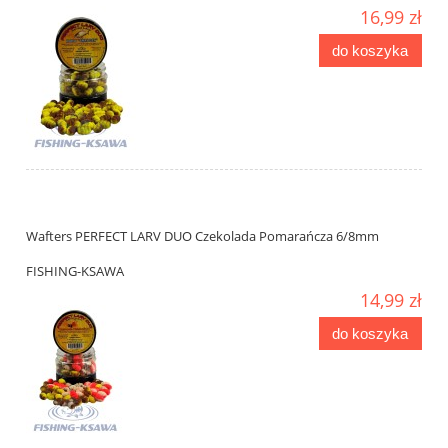
16,99 zł
do koszyka
Wafters PERFECT LARV DUO Czekolada Pomarańcza 6/8mm
FISHING-KSAWA
14,99 zł
do koszyka