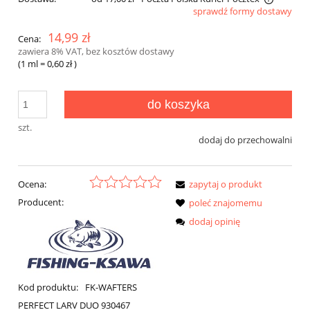
sprawdź formy dostawy
Cena nie zawiera ewentualnych kosztów płatności
14,99 zł
Cena:
zawiera 8% VAT, bez kosztów dostawy
(1
ml
=
0,60 zł
)
do koszyka
szt.
dodaj do przechowalni
Ocena:
zapytaj o produkt
Producent:
poleć znajomemu
dodaj opinię
Kod produktu:
FK-WAFTERS
PERFECT LARV DUO 930467