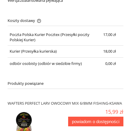
Wersja:zbalansowana pływająca
Koszty dostawy
Cena nie zawiera ewentualnych kosztów płatności
Poczta Polska Kurier Pocztex
(Przesyłki poczty
17,00 zł
Polskiej Kurier)
Kurier
(Przesyłka kurierska)
18,00 zł
odbiór osobisty
(odbiór w siedzibie firmy)
0,00 zł
Produkty powiązane
WAFTERS PERFECT LARV OWOCOWY MIX 6/8MM FISHING-KSAWA
15,99 zł
powiadom o dostępności