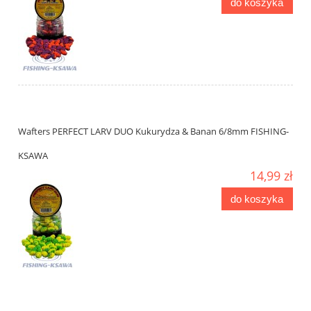
do koszyka
Wafters PERFECT LARV DUO Kukurydza & Banan 6/8mm FISHING-
KSAWA
14,99 zł
do koszyka