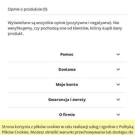
Opinie o produkcie (0)
Wyświetlane są wszystkie opinie (pozytywne i negatywne). Nie
weryfikujemy, czy pochodzą one od klientów, którzy kupili dany
produkt.
Pomoc
Dostawa
Moje konto
Gwarancja i zwroty
O firmie
Strona korzysta z plików cookies w celu realizacji usług i zgodnie z Polityką
pokaż pełną wersję strony
Plików Cookies. Możesz określić warunki przechowywania lub dostępu do