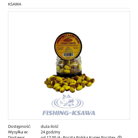
KSAWA
Dostępność:
duża ilość
Wysyłka w:
24 godziny
Dostawa:
od 17,00 zł
- Poczta Polska Kurier Pocztex